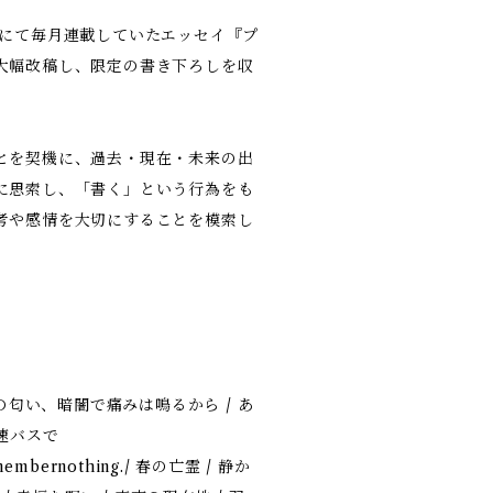
iterにて毎月連載していたエッセイ『プ
大幅改稿し、限定の書き下ろしを収
とを契機に、過去・現在・未来の出
に思索し、「書く」という行為をも
考や感情を大切にすることを模索し
冬の匂い、暗闇で痛みは鳴るから / あ
バスで
emembernothing./ 春の亡霊 / 静か