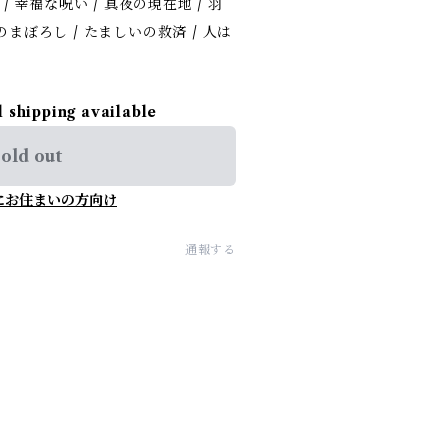
 / 幸福な呪い / 真夜の現在地 / 羽
まぼろし / たましいの救済 / 人は
l shipping available
old out
にお住まいの方向け
通報する