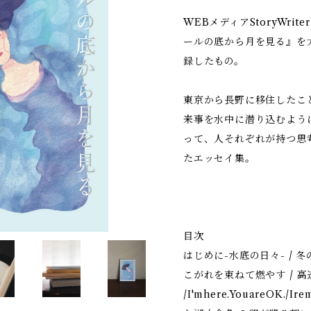
WEBメディアStoryWr
ールの底から月を見る』を
録したもの。
東京から長野に移住したこ
来事を水中に潜り込むよう
って、人それぞれが持つ思
たエッセイ集。
目次
はじめに-水底の日々- / 
こがれを束ねて燃やす / 高速
/I'mhere.YouareOK./Ir