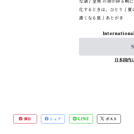
な湖 / 金魚 の卵が降る朝に
化するときは、ひとり / 夏の
遠くなる星 / あとがき
Internationa
S
日本国内
保存
シェア
LINE
ポスト